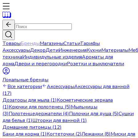
Товары
Бренды
Магазины
Статьи
Тарифы
Аксессуары
Декор
Дети
Инженерия
Кухни
Материалы
Меб
техника
Индивидульные изделия
Ароматы для
дома
Двери и перегородки
Розетки и выключатели
Локальные бренды
Все категории
Аксессуары
Аксессуары для ванной
(17)
Дозаторы для мыла (1)
Косметические зеркала
(1)
Крючки для полотенец (5)
Мыльницы
(3)
Полотенцедержатели (4)
Полочки для душа (5)
Сушки
для белья (1)
Шторки для ванной (1)
Домашние питомцы (12)
Баки для корма (1)
Когтеточки (2)
Лежанки (8)
Миски для