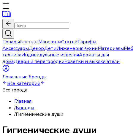
Товары
Бренды
Магазины
Статьи
Тарифы
Аксессуары
Декор
Дети
Инженерия
Кухни
Материалы
Меб
техника
Индивидульные изделия
Ароматы для
дома
Двери и перегородки
Розетки и выключатели
Локальные бренды
Все категории
Все города
Главная
/
Бренды
/
Гигиенические души
Гигиенические души