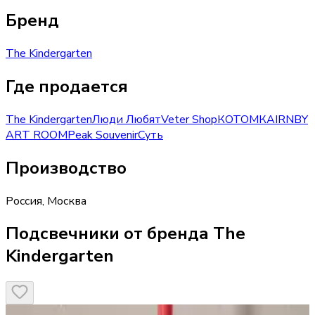
Бренд
The Kindergarten
Где продается
The Kindergarten
Люди Любят
Veter Shop
КОТОМКА
IRNBY
ART ROOM
Peak Souvenir
Суть
Производство
Россия
,
Москва
Подсвечники от бренда The
Kindergarten