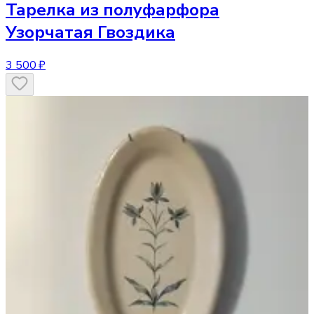
Тарелка
из полуфарфора
Узорчатая Гвоздика
3 500 ₽