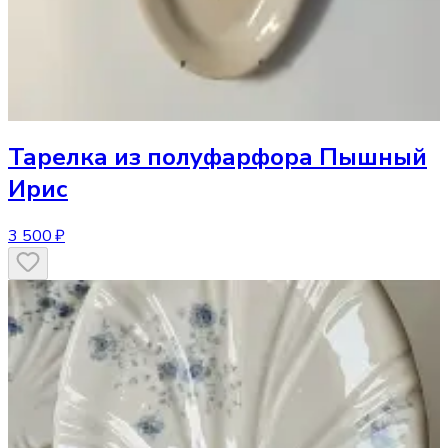
Тарелка
из полуфарфора Пышный
Ирис
3 500 ₽