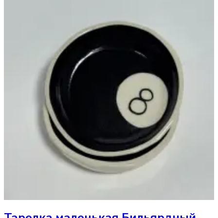
Тарелка
маленькая Бильярдный