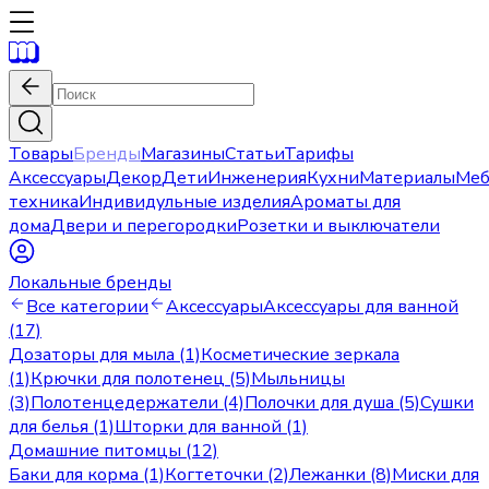
Товары
Бренды
Магазины
Статьи
Тарифы
Аксессуары
Декор
Дети
Инженерия
Кухни
Материалы
Меб
техника
Индивидульные изделия
Ароматы для
дома
Двери и перегородки
Розетки и выключатели
Локальные бренды
Все категории
Аксессуары
Аксессуары для ванной
(17)
Дозаторы для мыла (1)
Косметические зеркала
(1)
Крючки для полотенец (5)
Мыльницы
(3)
Полотенцедержатели (4)
Полочки для душа (5)
Сушки
для белья (1)
Шторки для ванной (1)
Домашние питомцы (12)
Баки для корма (1)
Когтеточки (2)
Лежанки (8)
Миски для