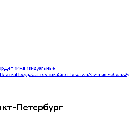
ор
Дети
Индивидуальные
Плитка
Посуда
Сантехника
Свет
Текстиль
Уличная мебель
Фу
нкт-Петербург