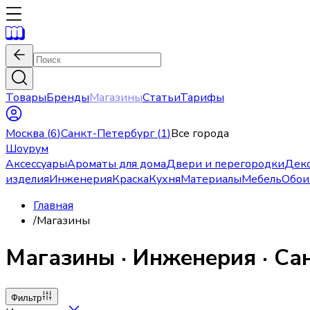
Товары
Бренды
Магазины
Статьи
Тарифы
Москва
(
6
)
Санкт-Петербург
(
1
)
Все города
Шоурум
Аксессуары
Ароматы для дома
Двери и перегородки
Дек
изделия
Инженерия
Краска
Кухня
Материалы
Мебель
Обои
Главная
/
Магазины
Магазины
·
Инженерия
· Са
Фильтр