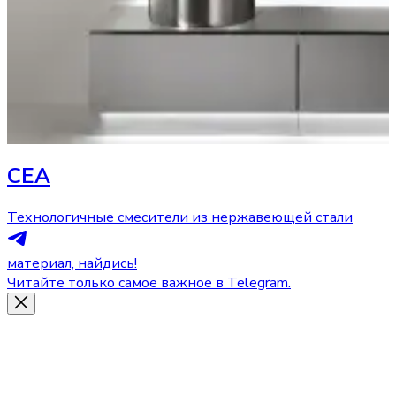
CEA
Технологичные смесители из нержавеющей стали
материал, найдись!
Читайте только самое важное в Telegram.