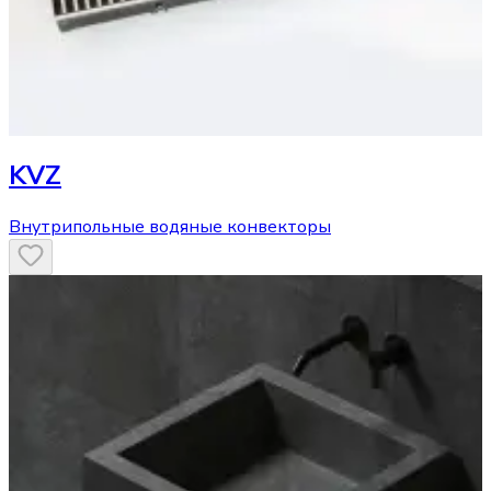
KVZ
Внутрипольные водяные конвекторы