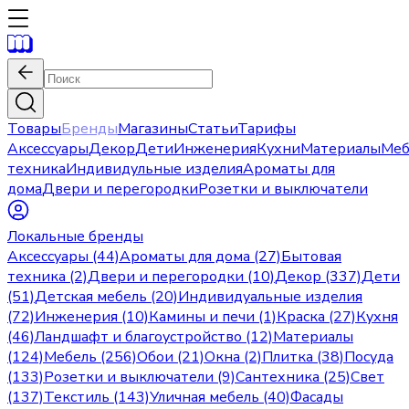
Товары
Бренды
Магазины
Статьи
Тарифы
Аксессуары
Декор
Дети
Инженерия
Кухни
Материалы
Меб
техника
Индивидульные изделия
Ароматы для
дома
Двери и перегородки
Розетки и выключатели
Локальные бренды
Аксессуары (44)
Ароматы для дома (27)
Бытовая
техника (2)
Двери и перегородки (10)
Декор (337)
Дети
(51)
Детская мебель (20)
Индивидуальные изделия
(72)
Инженерия (10)
Камины и печи (1)
Краска (27)
Кухня
(46)
Ландшафт и благоустройство (12)
Материалы
(124)
Мебель (256)
Обои (21)
Окна (2)
Плитка (38)
Посуда
(133)
Розетки и выключатели (9)
Сантехника (25)
Свет
(137)
Текстиль (143)
Уличная мебель (40)
Фасады