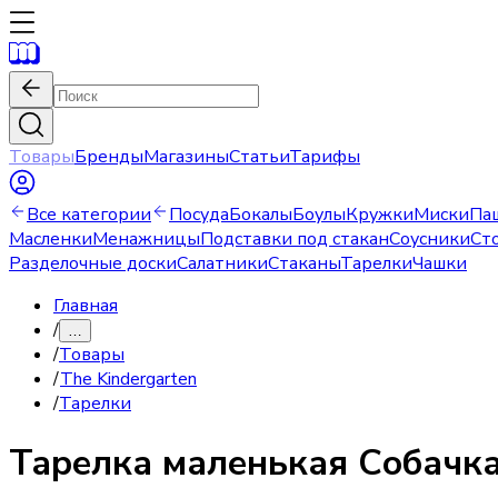
Товары
Бренды
Магазины
Статьи
Тарифы
Все категории
Посуда
Бокалы
Боулы
Кружки
Миски
Па
Масленки
Менажницы
Подставки под стакан
Соусники
Ст
Разделочные доски
Салатники
Стаканы
Тарелки
Чашки
Главная
/
…
/
Товары
/
The Kindergarten
/
Тарелки
Тарелка
маленькая Собачк