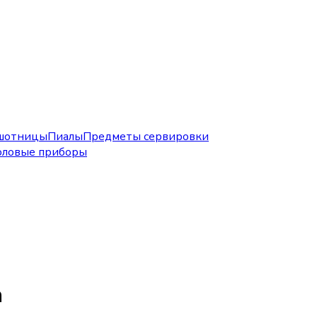
шотницы
Пиалы
Предметы сервировки
оловые приборы
а