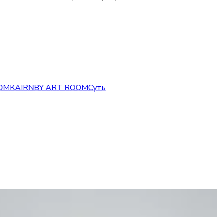
ОМКА
IRNBY ART ROOM
Суть