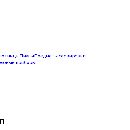
шотницы
Пиалы
Предметы сервировки
оловые приборы
л