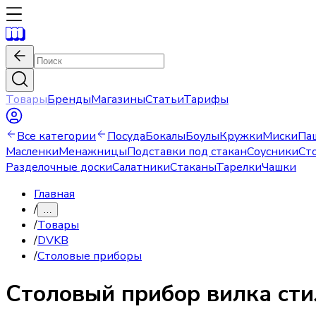
Товары
Бренды
Магазины
Статьи
Тарифы
Все категории
Посуда
Бокалы
Боулы
Кружки
Миски
Па
Масленки
Менажницы
Подставки под стакан
Соусники
Ст
Разделочные доски
Салатники
Стаканы
Тарелки
Чашки
Главная
/
…
/
Товары
/
DVKB
/
Столовые приборы
Столовый прибор
вилка сти