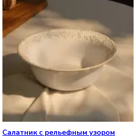
Салатник
с рельефным узором