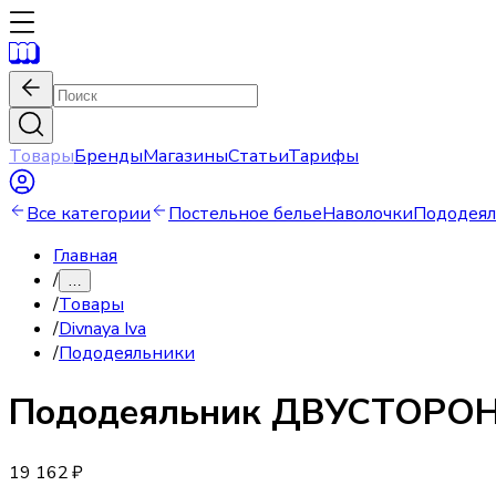
Товары
Бренды
Магазины
Статьи
Тарифы
Все категории
Постельное белье
Наволочки
Пододея
Главная
/
…
/
Товары
/
Divnaya Iva
/
Пододеяльники
Пододеяльник
ДВУСТОРОН
19 162 ₽