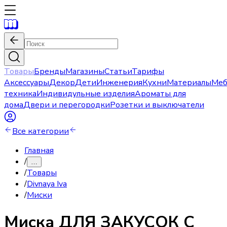
Товары
Бренды
Магазины
Статьи
Тарифы
Аксессуары
Декор
Дети
Инженерия
Кухни
Материалы
Меб
техника
Индивидульные изделия
Ароматы для
дома
Двери и перегородки
Розетки и выключатели
Все категории
Главная
/
…
/
Товары
/
Divnaya Iva
/
Миски
Миска
ДЛЯ ЗАКУСОК С