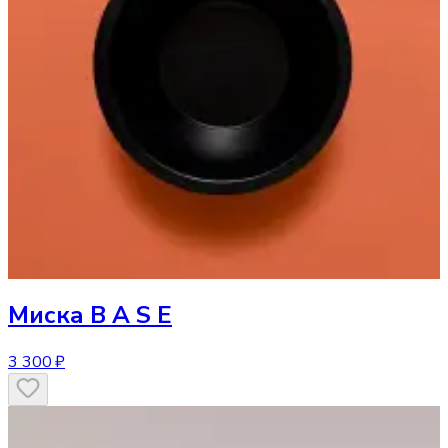
Миска
B A S E
3 300 ₽