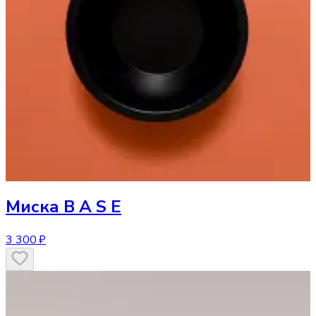
Миска
B A S E
3 300 ₽