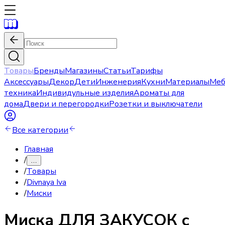
Товары
Бренды
Магазины
Статьи
Тарифы
Аксессуары
Декор
Дети
Инженерия
Кухни
Материалы
Меб
техника
Индивидульные изделия
Ароматы для
дома
Двери и перегородки
Розетки и выключатели
Все категории
Главная
/
…
/
Товары
/
Divnaya Iva
/
Миски
Миска
ДЛЯ ЗАКУСОК с