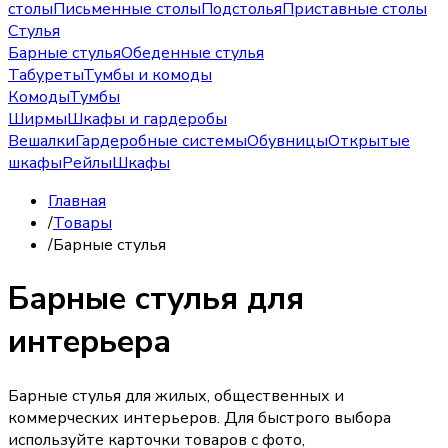
столы
Письменные столы
Подстолья
Приставные столы
Стулья
Барные стулья
Обеденные стулья
Табуреты
Тумбы и комоды
Комоды
Тумбы
Ширмы
Шкафы и гардеробы
Вешалки
Гардеробные системы
Обувницы
Открытые
шкафы
Рейлы
Шкафы
Главная
/
Товары
/
Барные стулья
Барные стулья для
интерьера
Барные стулья для жилых, общественных и
коммерческих интерьеров. Для быстрого выбора
используйте карточки товаров с фото,