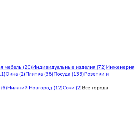
я мебель (20)
Индивидуальные изделия (72)
Инженерия
21)
Окна (2)
Плитка (38)
Посуда (133)
Розетки и
(
6
)
Нижний Новгород
(
12
)
Сочи
(
2
)
Все города