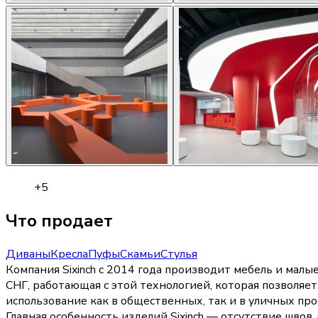
+
5
Что продает
Диваны
Кресла
Пуфы
Скамьи
Стулья
Компания Sixinch с 2014 года производит мебель и мал
СНГ, работающая с этой технологией, которая позволяет
использование как в общественных, так и в уличных пр
Главная особенность изделий Sixinch — отсутствие шво