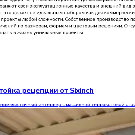
аняют свои эксплуатационные качества и внешний вид зн
де, что делает ее идеальным выбором как для коммерчески
е проекты любой сложности. Собственное производство по
ничений по размерам, формам и цветовым решениям. Отс
ощать в жизнь уникальные проекты.
тойка рецепции от Sixinch
а минималистичный интерьер с массивной терракотовой сто