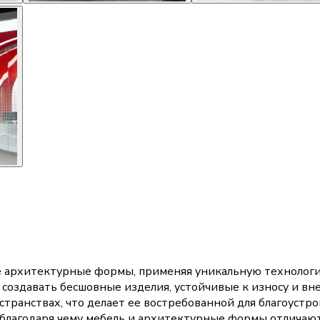
ые архитектурные формы, применяя уникальную технологи
 создавать бесшовные изделия, устойчивые к износу и вн
остранствах, что делает ее востребованной для благоуст
в, благодаря чему мебель и архитектурные формы отличаю