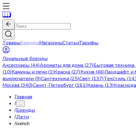
Товары
Бренды
Магазины
Статьи
Тарифы
Локальные бренды
Аксессуары (44)
Ароматы для дома (27)
Бытовая техника 
(10)
Камины и печи (1)
Краска (27)
Кухня (46)
Ландшафт и б
выключатели (9)
Сантехника (25)
Свет (137)
Текстиль (14
Москва
(
340
)
Санкт-Петербург
(
161
)
Казань
(
13
)
Краснод
Главная
/
…
/
Бренды
/
Дети
/
sixinch