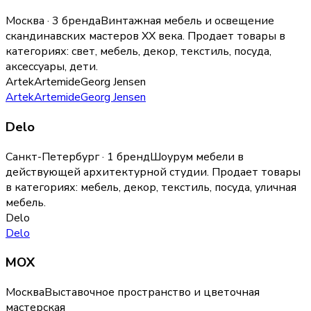
Москва · 3 бренда
Винтажная мебель и освещение
скандинавских мастеров XX века.
Продает товары в
категориях:
свет, мебель, декор, текстиль, посуда,
аксессуары, дети
.
Artek
Artemide
Georg Jensen
Artek
Artemide
Georg Jensen
Delo
Санкт-Петербург · 1 бренд
Шоурум мебели в
действующей архитектурной студии.
Продает товары
в категориях:
мебель, декор, текстиль, посуда, уличная
мебель
.
Delo
Delo
МОХ
Москва
Выставочное пространство и цветочная
мастерская