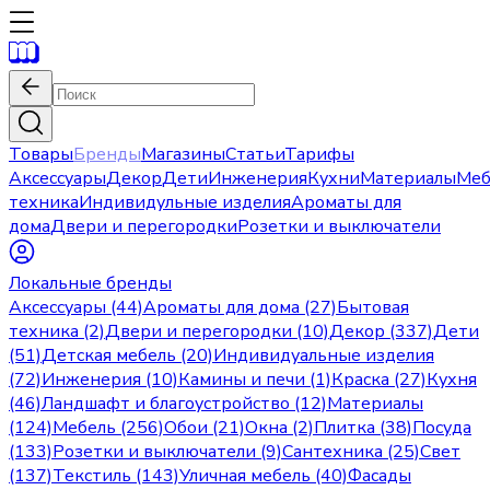
Товары
Бренды
Магазины
Статьи
Тарифы
Аксессуары
Декор
Дети
Инженерия
Кухни
Материалы
Меб
техника
Индивидульные изделия
Ароматы для
дома
Двери и перегородки
Розетки и выключатели
Локальные бренды
Аксессуары (44)
Ароматы для дома (27)
Бытовая
техника (2)
Двери и перегородки (10)
Декор (337)
Дети
(51)
Детская мебель (20)
Индивидуальные изделия
(72)
Инженерия (10)
Камины и печи (1)
Краска (27)
Кухня
(46)
Ландшафт и благоустройство (12)
Материалы
(124)
Мебель (256)
Обои (21)
Окна (2)
Плитка (38)
Посуда
(133)
Розетки и выключатели (9)
Сантехника (25)
Свет
(137)
Текстиль (143)
Уличная мебель (40)
Фасады