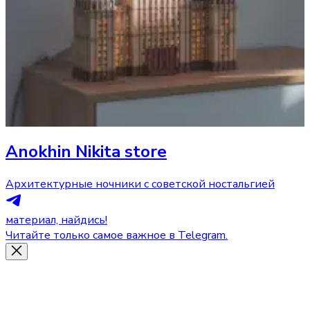
Anokhin Nikita store
Архитектурные ночники с советской ностальгией
материал, найдись!
Читайте только самое важное в Telegram.