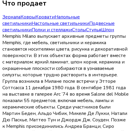
Что продает
Зеркала
Ковры
Кровати
Напольные
светильники
Настольные светильники
Подвесные
светильники
Полки и стеллажи
Столы
Стулья
Шпон
Memphis Milano выпускает архивные предметы группы
Memphis, где мебель, светильники и керамика
становятся носителями цвета, рисунка и декоративной
поверхности. В этих объектах форма работает вместе
с материалом: яркий ламинат, шпон корня, керамика и
окрашенные плоскости собираются в узнаваемые
силуэты, которые трудно растворить в интерьере.
Группа возникла в Милане после встречи у Этторе
Соттсасса 11 декабря 1980 года. В сентябре 1981 года
на выставке в галерее Arc ’74 во время Salone del Mobile
показали 55 предметов, включая мебель, лампы и
керамические объекты. Среди участников были
Мартин Беден, Альдо Чибик, Микеле Де Лукки, Натали
Дю Паскье, Маттео Тун и Джордж Дж. Соуден. Позже
к Memphis присоединились Андреа Бранци, Сиро