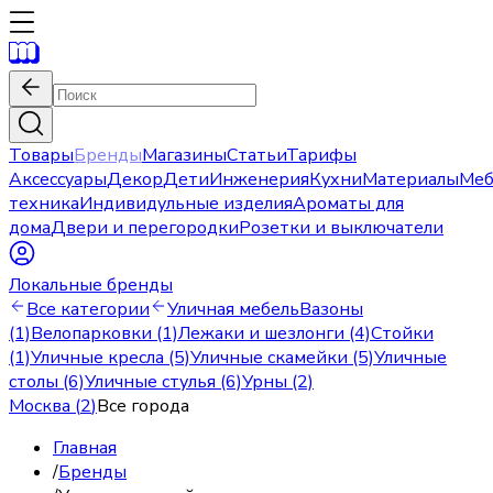
Товары
Бренды
Магазины
Статьи
Тарифы
Аксессуары
Декор
Дети
Инженерия
Кухни
Материалы
Меб
техника
Индивидульные изделия
Ароматы для
дома
Двери и перегородки
Розетки и выключатели
Локальные бренды
Все категории
Уличная мебель
Вазоны
(1)
Велопарковки (1)
Лежаки и шезлонги (4)
Стойки
(1)
Уличные кресла (5)
Уличные скамейки (5)
Уличные
столы (6)
Уличные стулья (6)
Урны (2)
Москва
(
2
)
Все города
Главная
/
Бренды