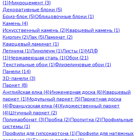
(1)
Микроцемент (3)
Декоративные блоки (5)
Бриз-блок (5)
Облицовочные блоки (1)
Камень (4)
Искусственный камень (2)
Кварцевый камень (1)
Кирпич (2)
Лак (5)
Ламинат (2)
Кварцевый ламинат (1)
Лепнина (1)
Линолеум (1)
Листы (1)
МДФ
(1)
Нержавеющая сталь (1)
Обои (21)
Текстильные обои (1)
Флизелиновые обои (1)
Панели (14)
3D-панели (3)
Паркет (8)
Английская елка (4)
Инженерная доска (6)
Кварцевый
паркет (1)
Модульный паркет (5)
Паркетная доска
(4)
Французская елка (4)
Художественный паркет
(4)
Штучный паркет (2)
Поликарбонат (3)
Пробка (2)
Пропитка (2)
Профильные
системы (1)
Профили для гипсокартона (1)
Профили для натяжных