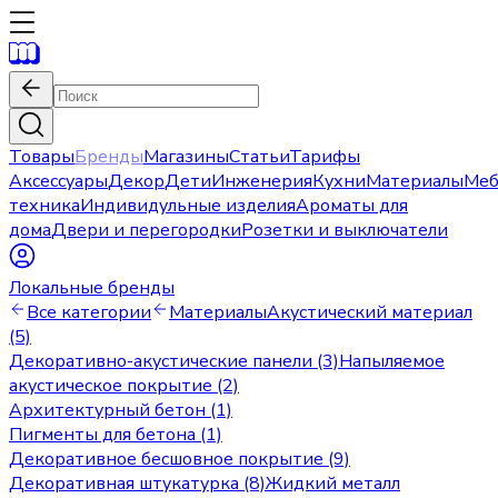
Товары
Бренды
Магазины
Статьи
Тарифы
Аксессуары
Декор
Дети
Инженерия
Кухни
Материалы
Меб
техника
Индивидульные изделия
Ароматы для
дома
Двери и перегородки
Розетки и выключатели
Локальные бренды
Все категории
Материалы
Акустический материал
(5)
Декоративно-акустические панели (3)
Напыляемое
акустическое покрытие (2)
Архитектурный бетон (1)
Пигменты для бетона (1)
Декоративное бесшовное покрытие (9)
Декоративная штукатурка (8)
Жидкий металл