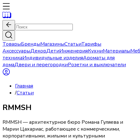
Товары
Бренды
Магазины
Статьи
Тарифы
Аксессуары
Декор
Дети
Инженерия
Кухни
Материалы
Меб
техника
Индивидульные изделия
Ароматы для
дома
Двери и перегородки
Розетки и выключатели
Главная
/
Статьи
RMMSH
RMMSH — архитектурное бюро Романа Гуляева и
Марии Цахариас, работающее с коммерческими,
корпоративными, жилыми и культурными