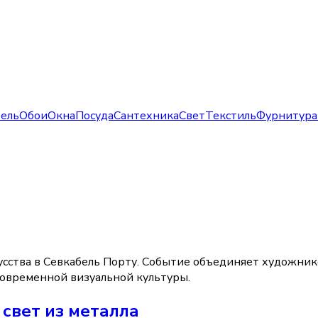
ель
Обои
Окна
Посуда
Сантехника
Свет
Текстиль
Фурнитура
усства в Севкабель Порту. Событие объединяет художников
 современной визуальной культуры.
свет из металла