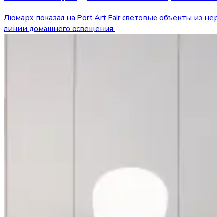
Люмарх показал на Port Art Fair световые объекты из н
линии домашнего освещения.