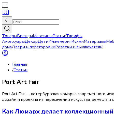
Товары
Бренды
Магазины
Статьи
Тарифы
Аксессуары
Декор
Дети
Инженерия
Кухни
Материалы
Меб
дома
Двери и перегородки
Розетки и выключатели
Главная
/
Статьи
Port Art Fair
Port Art Fair — петербургская ярмарка современного иск
дизайн и проекты на пересечении искусства, ремесла и
Как Люмарх делает коллекционный 