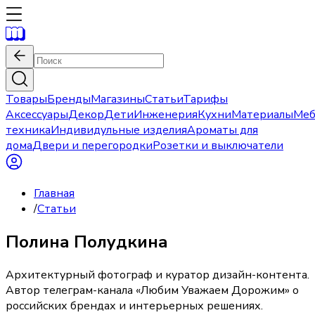
Товары
Бренды
Магазины
Статьи
Тарифы
Аксессуары
Декор
Дети
Инженерия
Кухни
Материалы
Меб
техника
Индивидульные изделия
Ароматы для
дома
Двери и перегородки
Розетки и выключатели
Главная
/
Статьи
Полина Полудкина
Архитектурный фотограф и куратор дизайн-контента.
Автор телеграм-канала «Любим Уважаем Дорожим» о
российских брендах и интерьерных решениях.