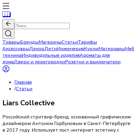
Товары
Бренды
Магазины
Статьи
Тарифы
Аксессуары
Декор
Дети
Инженерия
Кухни
Материалы
Меб
техника
Индивидульные изделия
Ароматы для
дома
Двери и перегородки
Розетки и выключатели
Главная
/
Статьи
Liars Collective
Российский стритвир-бренд, основанный графическим
дизайнером Антоном Горбуновым в Санкт-Петербурге
в 2017 году. Использует пост-интернет эстетику с