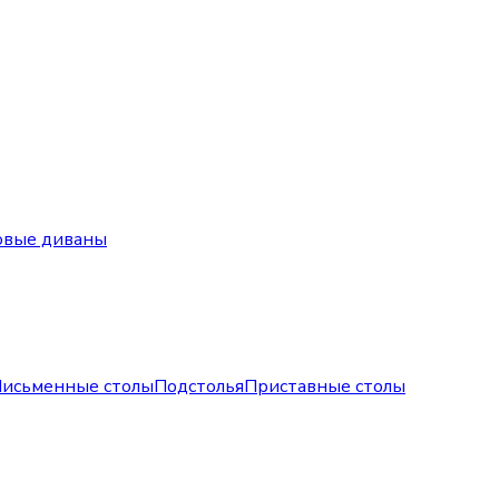
овые диваны
исьменные столы
Подстолья
Приставные столы