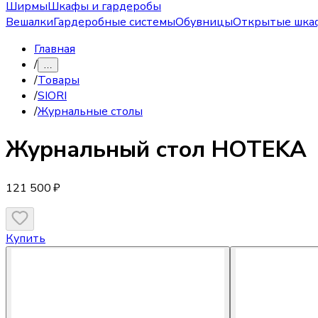
Ширмы
Шкафы и гардеробы
Вешалки
Гардеробные системы
Обувницы
Открытые шка
Главная
/
…
/
Товары
/
SIORI
/
Журнальные столы
Журнальный стол
HOTEKA
121 500 ₽
Купить