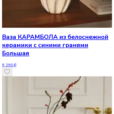
Ваза
КАРАМБОЛА из белоснежной
керамики с синими гранями
Большая
9 290 ₽