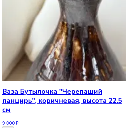
Ваза
Бутылочка "Черепаший
панцирь", коричневая, высота 22.5
см
9 000 ₽