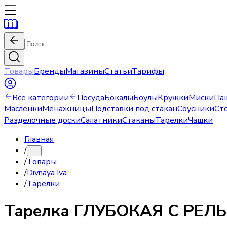
Товары
Бренды
Магазины
Статьи
Тарифы
Все категории
Посуда
Бокалы
Боулы
Кружки
Миски
Па
Масленки
Менажницы
Подставки под стакан
Соусники
Ст
Разделочные доски
Салатники
Стаканы
Тарелки
Чашки
Главная
/
…
/
Товары
/
Divnaya Iva
/
Тарелки
Тарелка
ГЛУБОКАЯ С РЕЛ