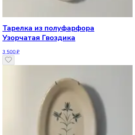
Тарелка
из полуфарфора
Узорчатая Гвоздика
3 500 ₽