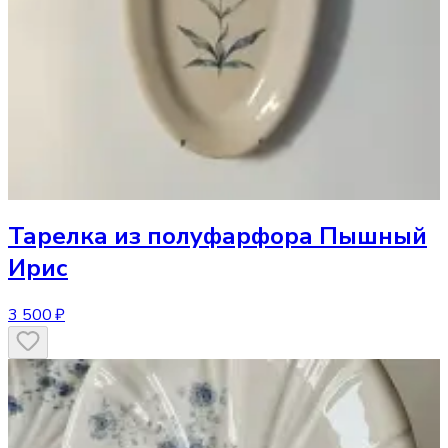
Тарелка
из полуфарфора Пышный
Ирис
3 500 ₽