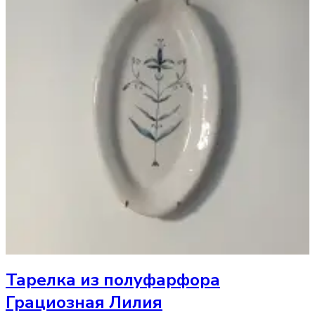
Тарелка
из полуфарфора
Грациозная Лилия