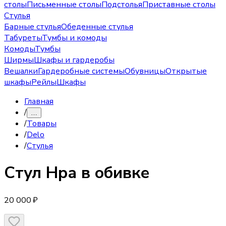
столы
Письменные столы
Подстолья
Приставные столы
Стулья
Барные стулья
Обеденные стулья
Табуреты
Тумбы и комоды
Комоды
Тумбы
Ширмы
Шкафы и гардеробы
Вешалки
Гардеробные системы
Обувницы
Открытые
шкафы
Рейлы
Шкафы
Главная
/
…
/
Товары
/
Delo
/
Стулья
Стул
Нра в обивке
20 000 ₽