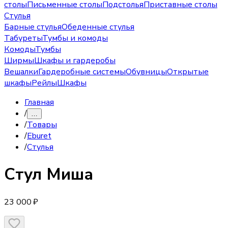
столы
Письменные столы
Подстолья
Приставные столы
Стулья
Барные стулья
Обеденные стулья
Табуреты
Тумбы и комоды
Комоды
Тумбы
Ширмы
Шкафы и гардеробы
Вешалки
Гардеробные системы
Обувницы
Открытые
шкафы
Рейлы
Шкафы
Главная
/
…
/
Товары
/
Eburet
/
Стулья
Стул
Миша
23 000 ₽