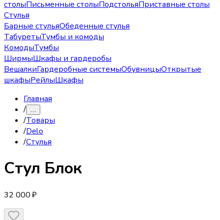
столы
Письменные столы
Подстолья
Приставные столы
Стулья
Барные стулья
Обеденные стулья
Табуреты
Тумбы и комоды
Комоды
Тумбы
Ширмы
Шкафы и гардеробы
Вешалки
Гардеробные системы
Обувницы
Открытые
шкафы
Рейлы
Шкафы
Главная
/
…
/
Товары
/
Delo
/
Стулья
Стул
Блок
32 000 ₽