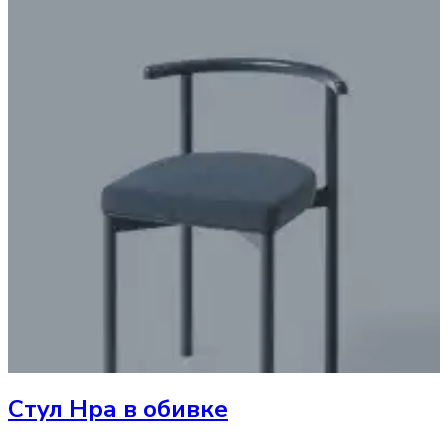
Стул
Нра в обивке