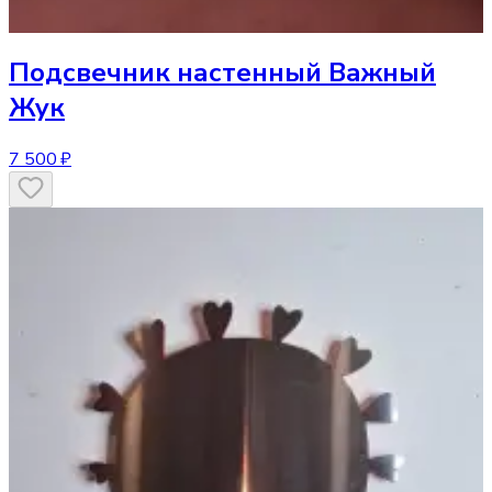
Подсвечник
настенный Важный
Жук
7 500 ₽