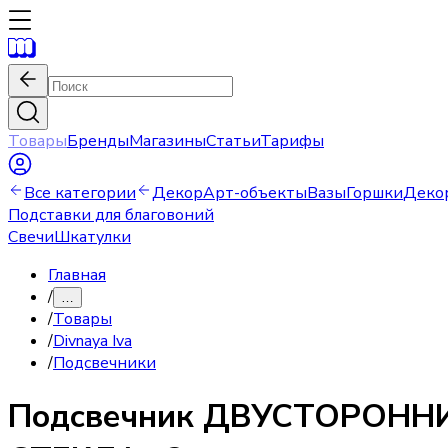
Товары
Бренды
Магазины
Статьи
Тарифы
Все категории
Декор
Арт-объекты
Вазы
Горшки
Деко
Подставки для благовоний
Свечи
Шкатулки
Главная
/
…
/
Товары
/
Divnaya Iva
/
Подсвечники
Подсвечник
ДВУСТОРОННИ