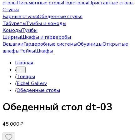
столы
Письменные столы
Подстолья
Приставные столы
Стулья
Барные стулья
Обеденные стулья
Табуреты
Тумбы и комоды
Комоды
Тумбы
Ширмы
Шкафы и гардеробы
Вешалки
Гардеробные системы
Обувницы
Открытые
шкафы
Рейлы
Шкафы
Главная
/
…
/
Товары
/
Eichel Gallery
/
Обеденные столы
Обеденный стол
dt-03
45 000 ₽