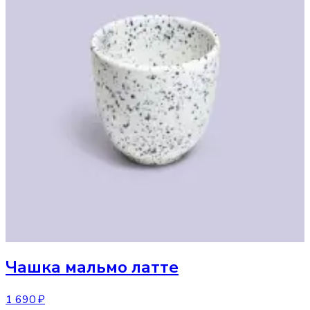
Чашка
мальмо латте
1 690 ₽