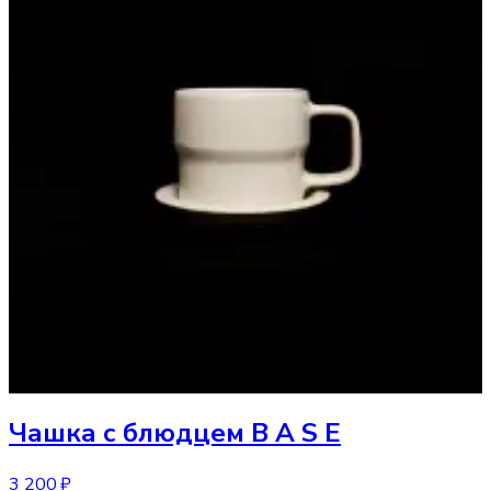
Чашка
с блюдцем B A S E
3 200 ₽