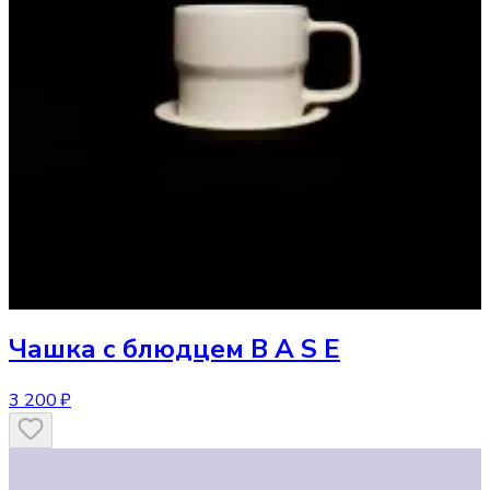
Чашка
с блюдцем B A S E
3 200 ₽