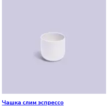
Чашка
слим эспрессо