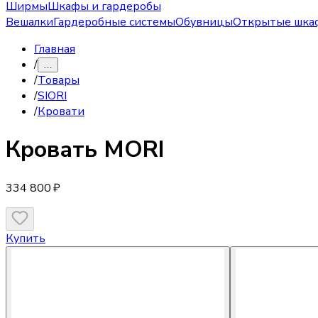
Ширмы
Шкафы и гардеробы
Вешалки
Гардеробные системы
Обувницы
Открытые шка
Главная
/
…
/
Товары
/
SIORI
/
Кровати
Кровать
MORI
334 800 ₽
Купить