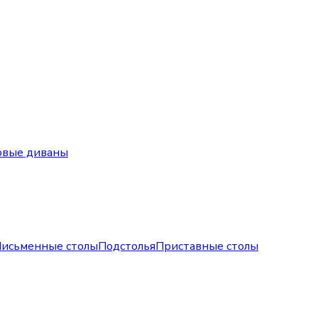
овые диваны
исьменные столы
Подстолья
Приставные столы