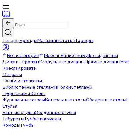
Товары
Бренды
Магазины
Статьи
Тарифы
Все категории
Мебель
Банкетки
Буфеты
Диваны
Диваны-кровати
Модульные диваны
Прямые диваны
Угл
Кресла
Кровати
Матрасы
Полки и стеллажи
Библиотечные стеллажи
Полки
Стеллажи
Пуфы
Скамьи
Столы
Журнальные столы
Консольные столы
Обеденные столы
П
Стулья
Барные стулья
Обеденные стулья
Табуреты
Тумбы и комоды
Комоды
Тумбы