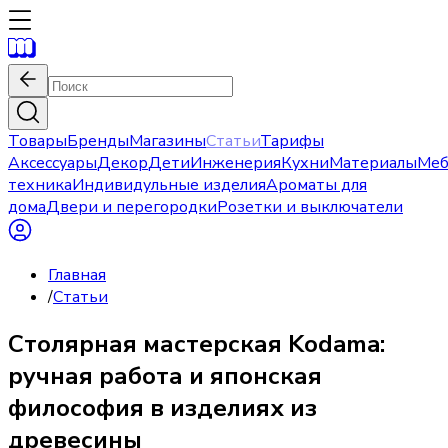
Товары
Бренды
Магазины
Статьи
Тарифы
Аксессуары
Декор
Дети
Инженерия
Кухни
Материалы
Меб
техника
Индивидульные изделия
Ароматы для
дома
Двери и перегородки
Розетки и выключатели
Главная
/
Статьи
Столярная мастерская Kodama:
ручная работа и японская
философия в изделиях из
древесины