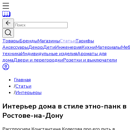
Товары
Бренды
Магазины
Статьи
Тарифы
Аксессуары
Декор
Дети
Инженерия
Кухни
Материалы
Меб
техника
Индивидульные изделия
Ароматы для
дома
Двери и перегородки
Розетки и выключатели
Главная
/
Статьи
/
Интерьеры
Интерьер дома в стиле этно-панк в
Ростове-на-Дону
Расспросили Константина Колесова про его путь в