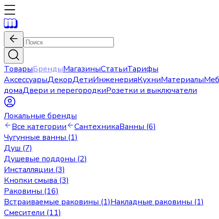
Товары
Бренды
Магазины
Статьи
Тарифы
Аксессуары
Декор
Дети
Инженерия
Кухни
Материалы
Меб
дома
Двери и перегородки
Розетки и выключатели
Локальные бренды
Все категории
Сантехника
Ванны (6)
Чугунные ванны (1)
Душ (7)
Душевые поддоны (2)
Инсталляции (3)
Кнопки смыва (3)
Раковины (16)
Встраиваемые раковины (1)
Накладные раковины (1)
Смесители (11)