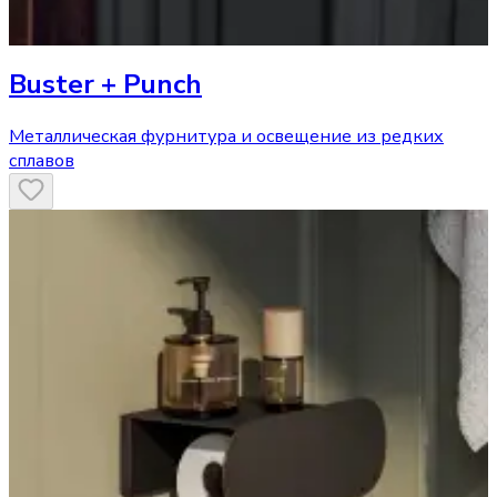
Buster + Punch
Металлическая фурнитура и освещение из редких
сплавов