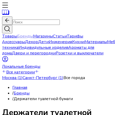
Товары
Бренды
Магазины
Статьи
Тарифы
Аксессуары
Декор
Дети
Инженерия
Кухни
Материалы
Меб
техника
Индивидульные изделия
Ароматы для
дома
Двери и перегородки
Розетки и выключатели
Локальные бренды
Все категории
Москва
(
1
)
Санкт-Петербург
(
1
)
Все города
Главная
/
Бренды
/
Держатели туалетной бумаги
Держатели туалетной