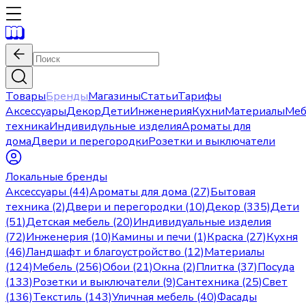
Товары
Бренды
Магазины
Статьи
Тарифы
Аксессуары
Декор
Дети
Инженерия
Кухни
Материалы
Меб
техника
Индивидульные изделия
Ароматы для
дома
Двери и перегородки
Розетки и выключатели
Локальные бренды
Аксессуары (44)
Ароматы для дома (27)
Бытовая
техника (2)
Двери и перегородки (10)
Декор (335)
Дети
(51)
Детская мебель (20)
Индивидуальные изделия
(72)
Инженерия (10)
Камины и печи (1)
Краска (27)
Кухня
(46)
Ландшафт и благоустройство (12)
Материалы
(124)
Мебель (256)
Обои (21)
Окна (2)
Плитка (37)
Посуда
(133)
Розетки и выключатели (9)
Сантехника (25)
Свет
(136)
Текстиль (143)
Уличная мебель (40)
Фасады