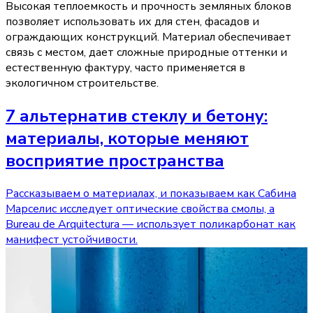
Высокая теплоемкость и прочность земляных блоков
позволяет использовать их для стен, фасадов и
ограждающих конструкций. Материал обеспечивает
связь с местом, дает сложные природные оттенки и
естественную фактуру, часто применяется в
экологичном строительстве.
7 альтернатив стеклу и бетону:
материалы, которые меняют
восприятие пространства
Рассказываем о материалах, и показываем как Сабина
Марселис исследует оптические свойства смолы, а
Bureau de Arquitectura — использует поликарбонат как
манифест устойчивости.