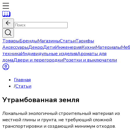
Товары
Бренды
Магазины
Статьи
Тарифы
Аксессуары
Декор
Дети
Инженерия
Кухни
Материалы
Меб
техника
Индивидульные изделия
Ароматы для
дома
Двери и перегородки
Розетки и выключатели
Главная
/
Статьи
Утрамбованная земля
Локальный экологичный строительный материал из
местной глины и грунта, не требующий сложной
транспортировки и создающий минимум отходов.