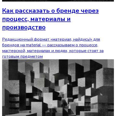
Как рассказать о бренде через
процесс, материалы и
производство
Редакционный формат «материал, найдись!» для
брендов на material — рассказываем о процессе,
мастерской, материалах и людях, которые стоят за
готовым предметом