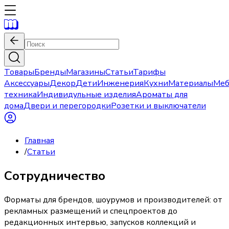
Товары
Бренды
Магазины
Статьи
Тарифы
Аксессуары
Декор
Дети
Инженерия
Кухни
Материалы
Меб
техника
Индивидульные изделия
Ароматы для
дома
Двери и перегородки
Розетки и выключатели
Главная
/
Статьи
Сотрудничество
Форматы для брендов, шоурумов и производителей: от
рекламных размещений и спецпроектов до
редакционных интервью, запусков коллекций и