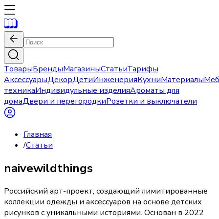
Товары
Бренды
Магазины
Статьи
Тарифы
Аксессуары
Декор
Дети
Инженерия
Кухни
Материалы
Меб
техника
Индивидульные изделия
Ароматы для
дома
Двери и перегородки
Розетки и выключатели
Главная
/
Статьи
naivewildthings
Российский арт-проект, создающий лимитированные
коллекции одежды и аксессуаров на основе детских
рисунков с уникальными историями. Основан в 2022