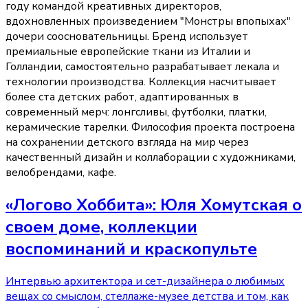
году командой креативных директоров,
вдохновленных произведением "Монстры впопыхах"
дочери соосновательницы. Бренд использует
премиальные европейские ткани из Италии и
Голландии, самостоятельно разрабатывает лекала и
технологии производства. Коллекция насчитывает
более ста детских работ, адаптированных в
современный мерч: лонгсливы, футболки, платки,
керамические тарелки. Философия проекта построена
на сохранении детского взгляда на мир через
качественный дизайн и коллаборации с художниками,
велобрендами, кафе.
«Логово Хоббита»: Юля Хомутская о
своем доме, коллекции
воспоминаний и краскопульте
Интервью архитектора и сет-дизайнера о любимых
вещах со смыслом, стеллаже-музее детства и том, как