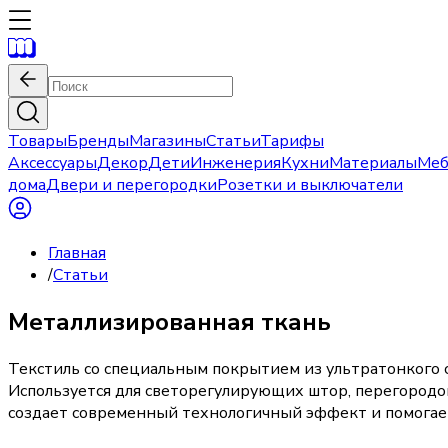
Товары
Бренды
Магазины
Статьи
Тарифы
Аксессуары
Декор
Дети
Инженерия
Кухни
Материалы
Меб
дома
Двери и перегородки
Розетки и выключатели
Главная
/
Статьи
Металлизированная ткань
Текстиль со специальным покрытием из ультратонкого
Используется для светорегулирующих штор, перегородо
создает современный технологичный эффект и помогае