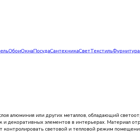
ель
Обои
Окна
Посуда
Сантехника
Свет
Текстиль
Фурнитура
 слоя алюминия или других металлов, обладающий свето
к и декоративных элементов в интерьерах. Материал отр
т контролировать световой и тепловой режим помещени