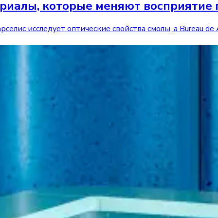
териалы, которые меняют восприятие
рселис исследует оптические свойства смолы, а Bureau de