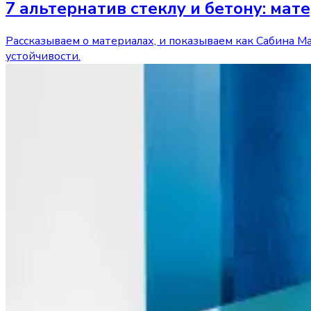
7 альтернатив стеклу и бетону: ма
Рассказываем о материалах, и показываем как Сабина Ма
устойчивости.