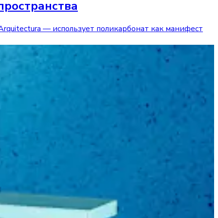
 пространства
 Arquitectura — использует поликарбонат как манифест