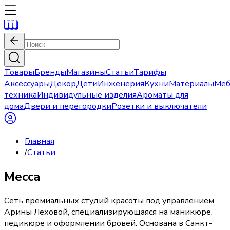
Товары
Бренды
Магазины
Статьи
Тарифы
Аксессуары
Декор
Дети
Инженерия
Кухни
Материалы
Меб
техника
Индивидульные изделия
Ароматы для
дома
Двери и перегородки
Розетки и выключатели
Главная
/
Статьи
Mecca
Cеть премиальных студий красоты под управлением
Арины Леховой, специализирующаяся на маникюре,
педикюре и оформлении бровей. Основана в Санкт-