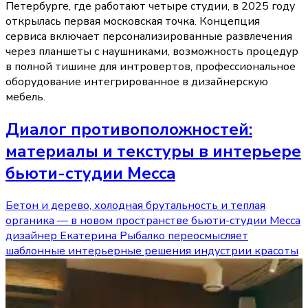
Петербурге, где работают четыре студии, в 2025 году
открылась первая московская точка. Концепция
сервиса включает персонализированные развлечения
через планшеты с наушниками, возможность процедур
в полной тишине для интровертов, профессиональное
оборудование интегрированное в дизайнерскую
мебель.
Диалог противоположностей:
материалы и текстуры в интерьере
бьюти-студии Mecca
Бетон и дерево, холодная брутальность и теплая
органика — в новом пространстве бьюти-студии Mecca
дизайнер Екатерина Рыбалко переосмысляет
шаблонные интерьерные решения индустрии красоты