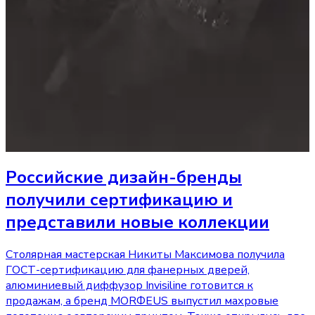
Российские дизайн-бренды
получили сертификацию и
представили новые коллекции
Столярная мастерская Никиты Максимова получила
ГОСТ-сертификацию для фанерных дверей,
алюминиевый диффузор Invisiline готовится к
продажам, а бренд MORФEUS выпустил махровые