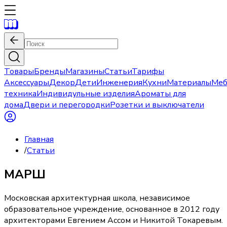
Товары
Бренды
Магазины
Статьи
Тарифы
Аксессуары
Декор
Дети
Инженерия
Кухни
Материалы
Меб
техника
Индивидульные изделия
Ароматы для
дома
Двери и перегородки
Розетки и выключатели
Главная
/
Статьи
МАРШ
Московская архитектурная школа, независимое
образовательное учреждение, основанное в 2012 году
архитекторами Евгением Ассом и Никитой Токаревым.