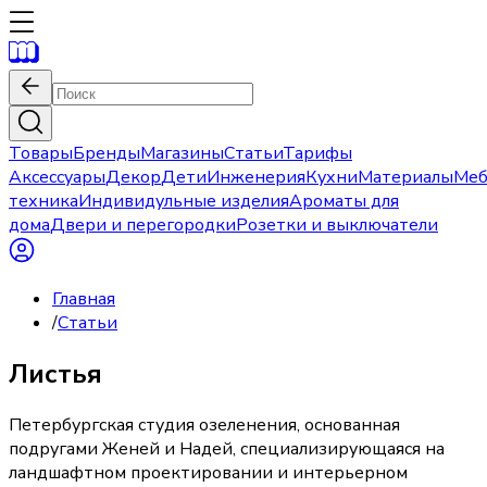
Товары
Бренды
Магазины
Статьи
Тарифы
Аксессуары
Декор
Дети
Инженерия
Кухни
Материалы
Меб
техника
Индивидульные изделия
Ароматы для
дома
Двери и перегородки
Розетки и выключатели
Главная
/
Статьи
Листья
Петербургская студия озеленения, основанная
подругами Женей и Надей, специализирующаяся на
ландшафтном проектировании и интерьерном