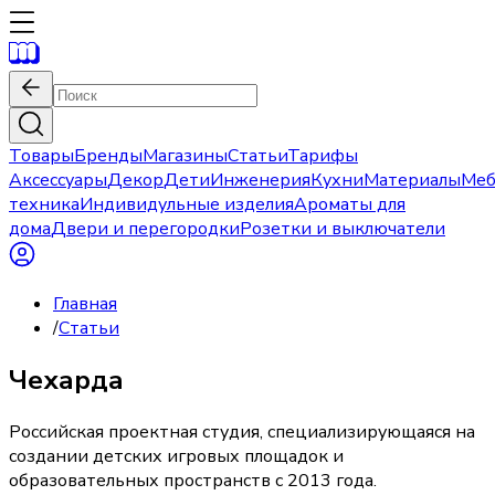
Товары
Бренды
Магазины
Статьи
Тарифы
Аксессуары
Декор
Дети
Инженерия
Кухни
Материалы
Меб
техника
Индивидульные изделия
Ароматы для
дома
Двери и перегородки
Розетки и выключатели
Главная
/
Статьи
Чехарда
Российская проектная студия, специализирующаяся на
создании детских игровых площадок и
образовательных пространств с 2013 года.