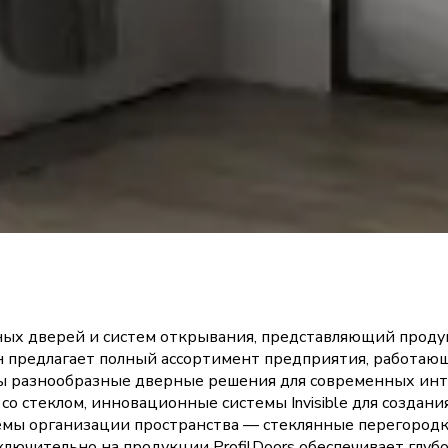
ных дверей и систем открывания, представляющий проду
 предлагает полный ассортимент предприятия, работаю
ны разнообразные дверные решения для современных инт
со стеклом, инновационные системы Invisible для созда
емы организации пространства — стеклянные перегород
ючительно на продукции ProfilDoors обеспечивает глубо