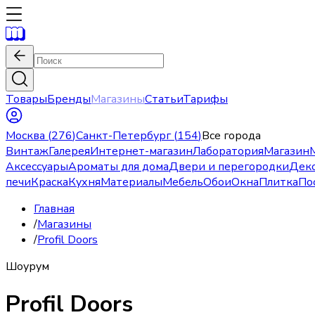
Товары
Бренды
Магазины
Статьи
Тарифы
Москва
(
276
)
Санкт-Петербург
(
154
)
Все города
Винтаж
Галерея
Интернет-магазин
Лаборатория
Магазин
Аксессуары
Ароматы для дома
Двери и перегородки
Дек
печи
Краска
Кухня
Материалы
Мебель
Обои
Окна
Плитка
По
Главная
/
Магазины
/
Profil Doors
Шоурум
Profil Doors