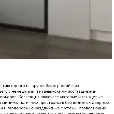
кцию одного из крупнейших российских
щего с немецкими и итальянскими поставщиками
ерьеров. Коллекция включает матовые и глянцевые
ния минималистичных пространств без видимых дверных
ки и гардеробные раздвижные системы, позволяющие
кую экспертизу консультантов по всему модельному