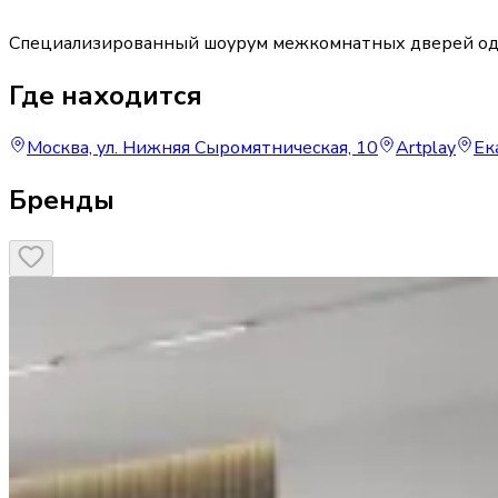
Специализированный шоурум межкомнатных дверей од
Где находится
Москва, ул. Нижняя Сыромятническая, 10
Artplay
Ек
Бренды