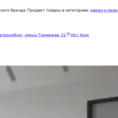
ного бренда.
Продает товары в категориях:
двери и пер
атеринбург, улица Толмачева, 22
Уют Холл