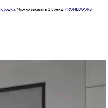
егородки
. Можно заказать
1
бренд
:
PROFILDOORS
.