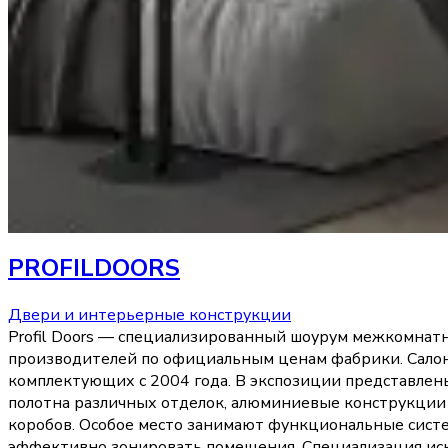
PROFILDOORS
Двери и интерьерные конструкции
Profil Doors — специализированный шоурум межкомнат
производителей по официальным ценам фабрики. Салон
комплектующих с 2004 года. В экспозиции представле
полотна различных отделок, алюминиевые конструкции 
коробов. Особое место занимают функциональные сист
эффективно зонировать помещения. Специализация искл