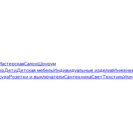
Мастерская
Салон
Шоурум
ор
Дети
Детская мебель
Индивидуальные изделия
Инжене
суда
Розетки и выключатели
Сантехника
Свет
Текстиль
Ули