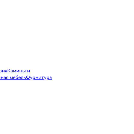
рия
Камины и
чная мебель
Фурнитура